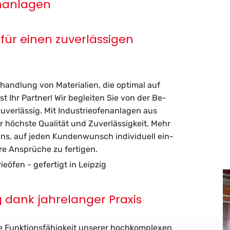
enanlagen
ür einen zuverlässigen
hand­lung von Ma­te­ria­li­en, die op­ti­mal auf
st Ihr Part­ner! Wir be­glei­ten Sie von der Be­
ver­läs­sig. Mit In­dus­trie­ofen­an­la­gen aus
öchs­te Qua­li­tät und Zu­ver­läs­sig­keit. Mehr
uns, auf jeden Kun­den­wunsch in­di­vi­du­ell ein­
re An­sprü­che zu fer­ti­gen.
ie­öfen - ge­fer­tigt in Leip­zig
g dank jahrelanger Praxis
e Funk­ti­ons­fä­hig­keit un­se­rer hoch­kom­ple­xen