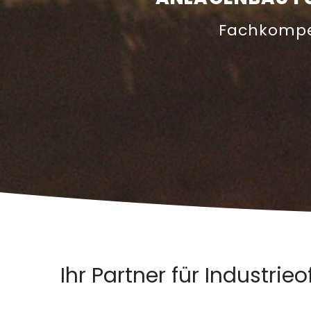
N
Fachkompe
L
A
G
E
N
B
A
U
Ihr Partner für Industri
F
Ü