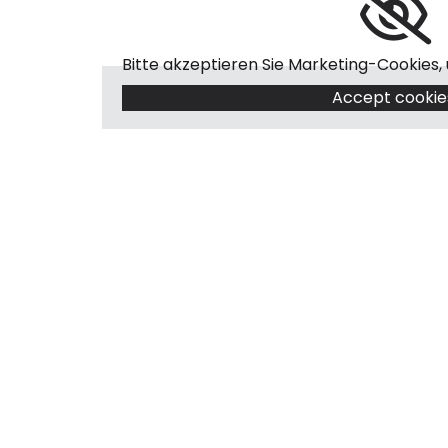
I
E
Bitte akzeptieren Sie Marketing-Cookies,
Ö
Accept cookie
F
E
N
E
r
a
r
b
e