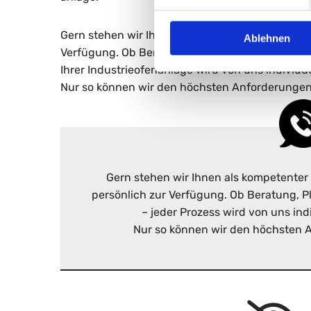
I
Z
Gern ste­hen wir Ihnen als kom­pe­ten­ter Part­ner 
Ablehnen
Ver­fü­gung. Ob Be­ra­tung, Pla­nung, Fer­ti­gung od
T
Ihrer In­dus­trie­ofen­an­la­ge wird von uns in­di­vi­du­
E
Nur so kön­nen wir den höchs­ten An­for­de­run­ge
I
N
D
Gern stehen wir Ihnen als kompetenter
persönlich zur Verfügung. Ob Beratung, 
U
– jeder Prozess wird von uns ind
S
Nur so können wir den höchsten 
T
R