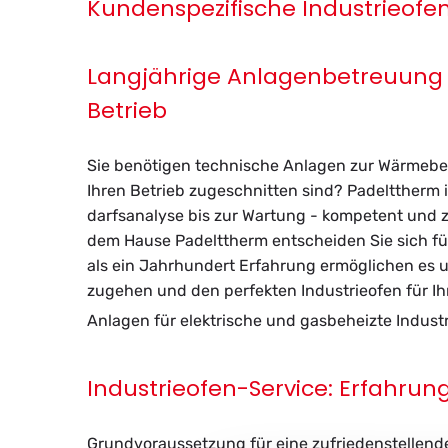
Kundenspezifische Industrieof
R
E
Langjährige Anlagenbetreuung f
L
Betrieb
E
Sie be­nö­ti­gen tech­ni­sche An­la­gen zur Wär­me­be­
K
Ihren Be­trieb zu­ge­schnit­ten sind? Pa­delttherm i
darfs­ana­ly­se bis zur War­tung - kom­pe­tent und zu­
T
dem Hause Pa­delttherm ent­schei­den Sie sich für h
R
als ein Jahr­hun­dert Er­fah­rung er­mög­li­chen es 
zu­ge­hen und den per­fek­ten In­dus­trie­ofen für Ih
I
An­la­gen für elek­tri­sche und gas­be­heiz­te In­dus­tr
S
C
Industrieofen-Service: Erfahrun
H
Grund­vor­aus­set­zung für eine zu­frie­den­stel­len­d