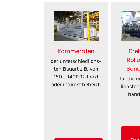
Kammeröfen
Dre
Roll
der un­ter­schied­lichs­
Sond
ten Bau­art z.B. von
150 – 1400°C di­rekt
für die u
oder in­di­rekt be­heizt.
lichs­te
hand­