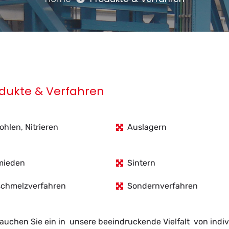
odukte & Verfahren
ohlen, Nitrieren
Auslagern
mieden
Sintern
chmelzverfahren
Sondernverfahren
chen Sie ein in un­se­re be­ein­dru­cken­de Viel­falt von in­di­vi­du