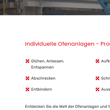
Individuelle Ofenanlagen - Pr
Glühen, Anlassen,
Aufk
Entspannen
Abschrecken
Sch
Entbindern
Auss
Ent­de­cken Sie die Welt der Ofen­an­la­gen und tau­