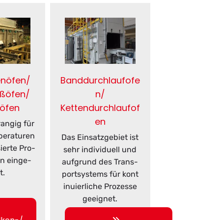
enöfen/
Banddurchlaufofe
oßöfen/
n/
nöfen
Kettendurchlaufof
en
ran­gig für
e­ra­tu­ren
Das Ein­satz­ge­biet ist
sier­te Pro­
sehr in­di­vi­du­ell und
en ein­ge­
auf­grund des Trans­
t.
port­sys­tems für kon­t
i­nu­ier­li­che Pro­zes­se
ge­eig­net.