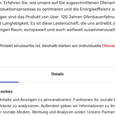
gen. Er­fah­ren Sie, wie un­se­re auf Sie zu­ge­schnit­te­nen Ofen­a
k­ti­ons­pro­zes­se zu op­ti­mie­ren und die En­er­gie­ef­fi­zi­enz z
la­gen sind das Pro­dukt von über 120 Jah­ren Ofen­bau­er­fah­rung
Lang­le­big­keit. Es ist diese Lei­den­schaft, die uns an­treibt, 
i­gen Raum, eu­ro­pa­weit und auch welt­weit zu­sam­men­zu­ar­b
kt ein­zig­ar­tig ist, des­halb bie­ten wir in­di­vi­du­el­le
Ofen­an
ei­ten eng mit Ihnen zu­sam­men, um die per­fek­te Ofen­an­la­ge fü
n­den und er­le­ben Sie den Un­ter­schied, den eine Pa­deltther
Details
 um­fas­send be­ra­ten zu las­sen.
Cookies
nhalte und Anzeigen zu personalisieren, Funktionen für soziale
Website zu analysieren. Außerdem geben wir Informationen zu I
r soziale Medien, Werbung und Analysen weiter. Unsere Partner