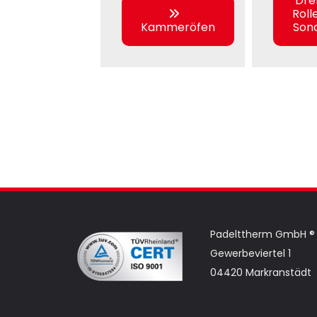
Dre
Roll
Kammeröfen
Son
Padelttherm GmbH ®
Gewerbeviertel 1
04420 Markranstädt