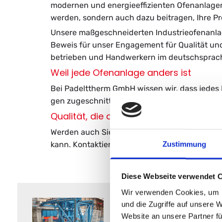
mo­der­nen und en­er­gie­ef­fi­zi­en­ten Ofen­an­la­
wer­den, son­dern auch dazu bei­tra­gen, Ihre Pro­du
Un­se­re maß­ge­schnei­der­ten In­dus­trie­ofen­an­
Be­weis für unser En­ga­ge­ment für Qua­li­tät und 
be­trie­ben und Hand­wer­kern im deutsch­spra­ch
Weil jede Ofenanlage anders ist
Bei Pa­delttherm GmbH wis­sen wir, dass jedes Pro­je
gen zu­ge­schnit­ten sind. Un­se­re Ex­per­ten ar­b
Qualität, die auf Erfahrung beruht
Wer­den auch Sie Teil un­se­rer zu­frie­de­nen Ku
kann. Kon­tak­tie­ren Sie uns noch heute, um sich
Zustimmung
Diese Webseite verwendet 
Wir verwenden Cookies, um I
und die Zugriffe auf unsere 
Website an unsere Partner fü