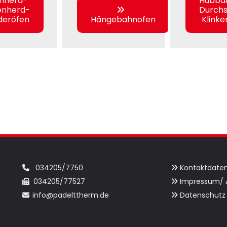
hherd-
Hubba
enherd-
Durch
deröfen
Hängebahnofen
Klink
034205/7750
Kontaktdate


034205/77527
Impressum/ 


info@padelttherm.de
Datenschutz

