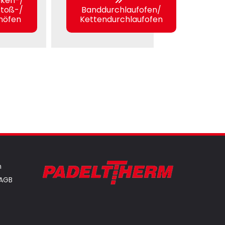
lken-/
stoß-/
Banddurchlaufofen/
enöfen
Kettendurchlaufofen
n
AGB