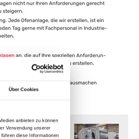
n­la­gen nicht nur Ihren An­for­de­run­gen ge­recht
u stei­gern.
. Jede Ofen­an­la­ge, die wir er­stel­len, ist ein
jeden Tag gerne mit Fach­per­so­nal in In­dus­trie­
ei­ten.
­la­gen
an, die auf Ihre spe­zi­el­len An­for­de­run­
r Ihre Fer­ti­gungs­pro­zes­se zu er­stel­len.
m-Ofen­an­la­ge in Ihrem Be­trieb aus­ma­chen
Über Cookies
 Medien anbieten zu können
hrer Verwendung unserer
 führen diese Informationen