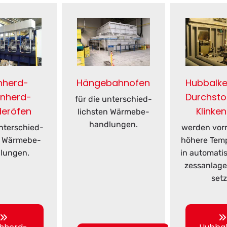
hherd-
Hängebahnofen
Hubbalk
enherd-
Durchst
für die un­ter­schied­
eröfen
Klinke
lichs­ten Wär­me­be­
hand­lun­gen.
n­ter­schied­
wer­den vor­
n Wär­me­be­
hö­he­re Tem­p
lun­gen.
in au­to­ma­ti­
zess­an­la­g
setz