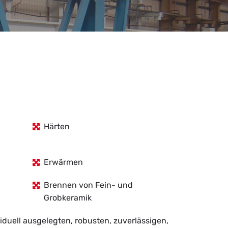
Härten
Erwärmen
Brennen von Fein- und
Grobkeramik
­ell aus­ge­leg­ten, ro­bus­ten, zu­ver­läs­si­gen,