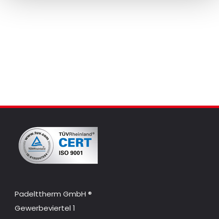
Padelttherm GmbH ®
Gewerbeviertel 1