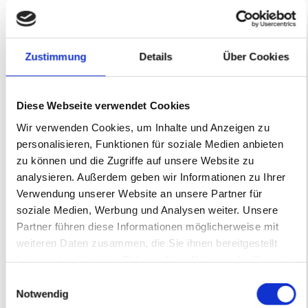
Schreiben Sie uns
Zustimmung
Details
Über Cookies
Diese Webseite verwendet Cookies
Wir verwenden Cookies, um Inhalte und Anzeigen zu
personalisieren, Funktionen für soziale Medien anbieten
zu können und die Zugriffe auf unsere Website zu
analysieren. Außerdem geben wir Informationen zu Ihrer
Verwendung unserer Website an unsere Partner für
soziale Medien, Werbung und Analysen weiter. Unsere
Partner führen diese Informationen möglicherweise mit
weiteren Daten zusammen, die Sie ihnen bereitgestellt
haben oder die sie im Rahmen Ihrer Nutzung der Dienste
gesammelt haben.
Einwilligungsauswahl
Notwendig
Keine Datei ausgewählt
Datei wählen