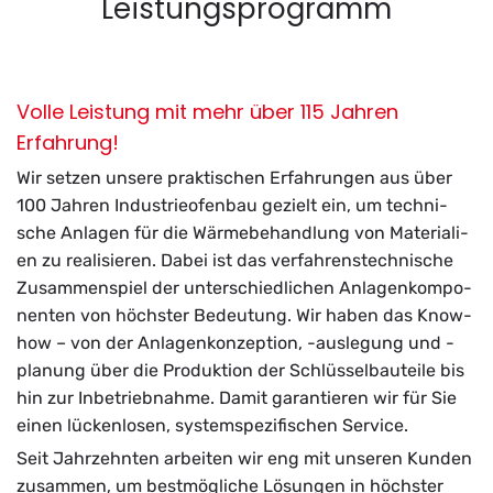
Leistungsprogramm
Volle Leistung mit mehr über 115 Jahren
Erfahrung!
Wir set­zen un­se­re prak­ti­schen Er­fah­run­gen aus über
100 Jah­ren In­dus­trie­ofen­bau ge­zielt ein, um tech­ni­
sche An­la­gen für die Wär­me­be­hand­lung von Ma­te­ria­li­
en zu rea­li­sie­ren. Dabei ist das ver­fah­rens­tech­ni­sche
Zu­sam­men­spiel der un­ter­schied­li­chen An­la­gen­kom­po­
nen­ten von höchs­ter Be­deu­tung. Wir haben das Know-
how – von der An­la­gen­kon­zep­ti­on, -aus­le­gung und -
pla­nung über die Pro­duk­ti­on der Schlüs­sel­bau­tei­le bis
hin zur In­be­trieb­nah­me. Damit ga­ran­tie­ren wir für Sie
einen lü­cken­lo­sen, sys­tem­spe­zi­fi­schen Ser­vice.
Seit Jahr­zehn­ten ar­bei­ten wir eng mit un­se­ren Kun­den
zu­sam­men, um best­mög­li­che Lö­sun­gen in höchs­ter