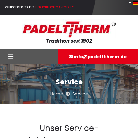
Zum Inhalt springen
Willkommen bei
Padelttherm GmbH ®
Tradition seit 1902
info@padelttherm.de

Service
Home
Service

Unser Service-