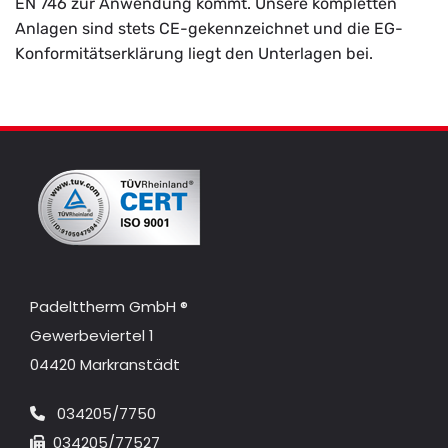
EN 746 zur Anwendung kommt. Unsere kompletten
Anlagen sind stets CE-gekennzeichnet und die EG-
Konformitätserklärung liegt den Unterlagen bei.
Padelttherm GmbH ®
Gewerbeviertel 1
04420 Markranstädt
034205/7750

034205/77527
