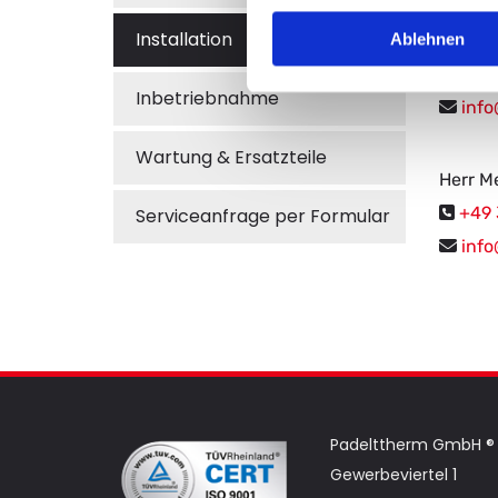
Installation
Ablehnen
Herr Len
+49 

Inbetriebnahme
info

Wartung & Ersatzteile
Herr Me
+49 
Serviceanfrage per Formular

info

Padelttherm GmbH ®
Gewerbeviertel 1