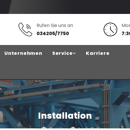
Rufen Sie uns an
Mon
034205/7750
7:3
Unternehmen
Service
Karriere
Installation
Home
Service
Installation

