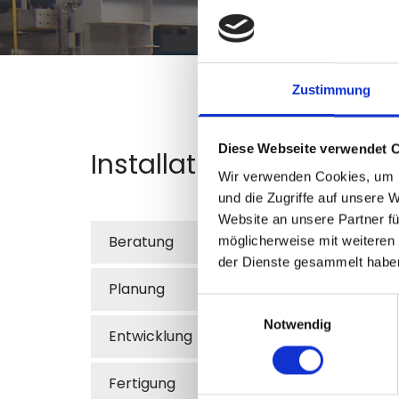
Zustimmung
Diese Webseite verwendet 
Installation
Wir verwenden Cookies, um I
und die Zugriffe auf unsere 
Website an unsere Partner fü
Die Fa.
Beratung
möglicherweise mit weiteren
son­der
der Dienste gesammelt habe
War­tun
Planung
nen- un
Einwilligungsauswahl
Neu­in­
Notwendig
Entwicklung
bei­ten 
Fertigung
Unsere 