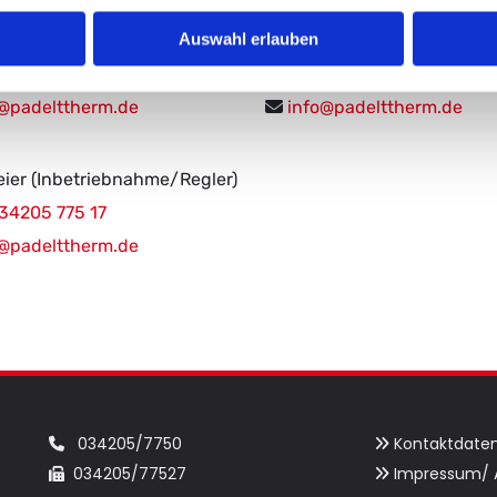
Auswahl erlauben
gl (Pro­duk­ti­ons­meis­ter)
Herr Tho­mas (Elek­tro­tech­ni
34205 775 30
+49 34205 775 31

@​padelttherm.​de
info@​pa­delttherm.​de

ier (In­be­trieb­nah­me/Reg­ler)
34205 775 17
@​padelttherm.​de
034205/7750
Kontaktdate


034205/77527
Impressum/ 

