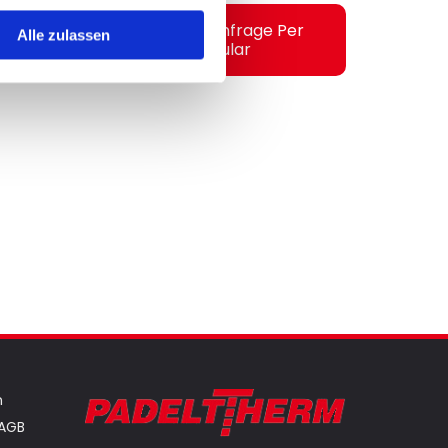
Serviceanfrage Per
Alle zulassen
k)
Formular
n
AGB