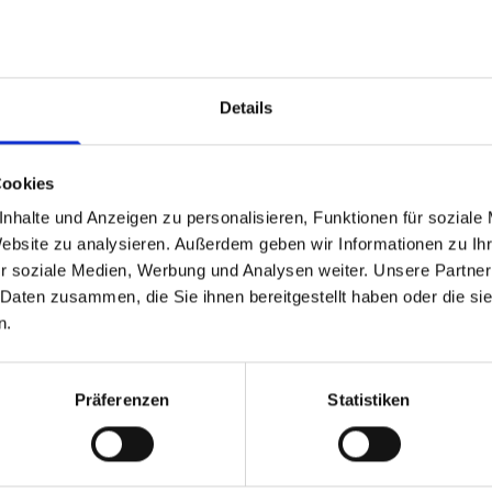
Details
Cookies
nhalte und Anzeigen zu personalisieren, Funktionen für soziale
Website zu analysieren. Außerdem geben wir Informationen zu I
r soziale Medien, Werbung und Analysen weiter. Unsere Partner
 Pa­delttherm lie­fert nicht nur die Ofen­an­la­gen und Kom­po­n
 Daten zusammen, die Sie ihnen bereitgestellt haben oder die s
n wir über­neh­men auch die In­stal­la­ti­on sowie den Ser­vice 
n.
g an den Öfen. Durch un­se­re lang­jäh­ri­ge Er­fah­rung in der 
d An­la­gen­in­stal­la­ti­on wis­sen wir wor­auf es an­kommt. Egal
stal­la­ti­on vor Ort beim Kun­den, Umbau oder Nach­rüs­tung – 
Präferenzen
Statistiken
zu­ver­läs­sig, or­dent­lich, fle­xi­bel und kun­den­freund­lich.
Mitarbeiter beraten Sie gerne: